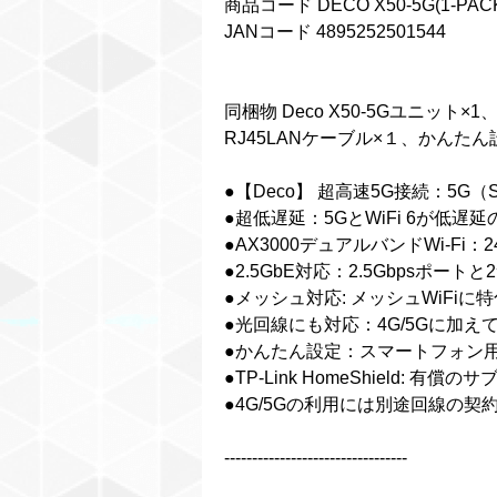
商品コード DECO X50-5G(1-PACK
JANコード 4895252501544
同梱物 Deco X50-5Gユニット×
RJ45LANケーブル×１、かんた
●【Deco】 超高速5G接続：5G
●超低遅延：5GとWiFi 6が低
●AX3000デュアルバンドWi-Fi：24
●2.5GbE対応：2.5Gbpsポ
●メッシュ対応: メッシュWiFi
●光回線にも対応：4G/5Gに加
●かんたん設定：スマートフォン用
●TP-Link HomeShield
●4G/5Gの利用には別途回線の
---------------------------------