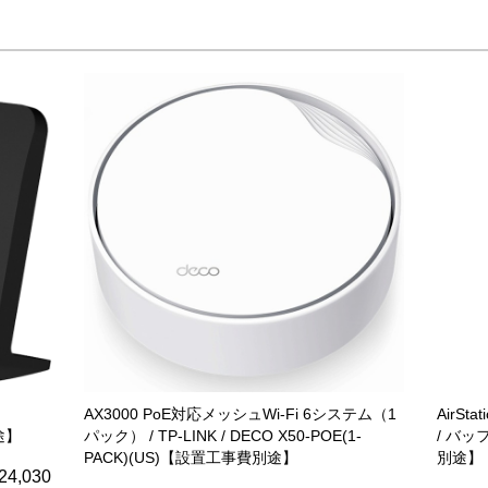
AX3000 PoE対応メッシュWi-Fi 6システム（1
AirSt
別途】
パック） / TP-LINK / DECO X50-POE(1-
/ バッ
PACK)(US)【設置工事費別途】
別途】
24,030