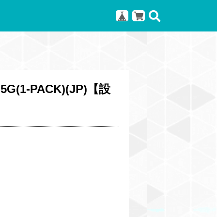
G(1-PACK)(JP)【設