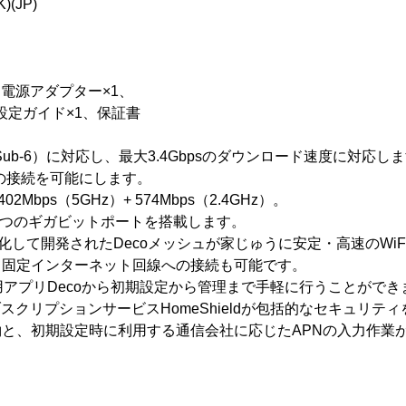
)(JP)
1、電源アダプター×1、
ん設定ガイド×1、保証書
（Sub-6）に対応し、最大3.4Gbpsのダウンロード速度に対応し
遅延の接続を可能にします。
02Mbps（5GHz）+ 574Mbps（2.4GHz）。
ートと2つのギガビットポートを搭載します。
に特化して開発されたDecoメッシュが家じゅうに安定・高速のWi
えて固定インターネット回線への接続も可能です。
アプリDecoから初期設定から管理まで手軽に行うことができ
: 有償のサブスクリプションサービスHomeShieldが包括的なセキュリ
契約と、初期設定時に利用する通信会社に応じたAPNの入力作業