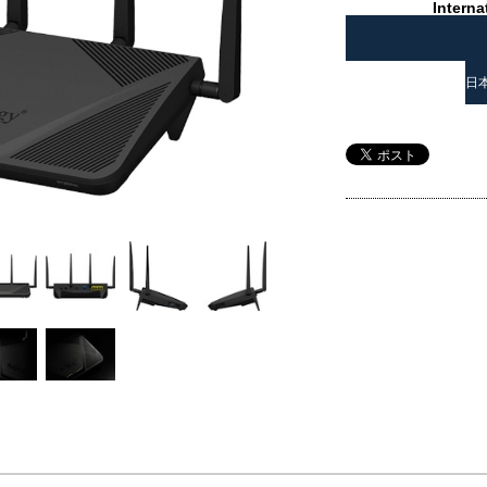
Interna
日