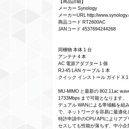
【商品詳細】
メーカー Synology
メーカーURL
http://www.synology.
商品コード RT2600AC
JANコード 4537694244268
同梱物 本体 1 台
アンテナ 4 本
AC 電源アダプター 1 個
RJ-45 LAN ケーブル 1 本
クイック インストール ガイド X 1
MU-MIMO と最新の 802.11ac 
1733Mbps まで可能となります。
デュアル WANによる帯域幅を組み
で、ネットワークを容易に最適化
特許申請中のCPU APIにより
セスしても性能が落ちず、中小企